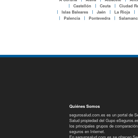
Castellón
Ceuta
Ciudad Re
Islas Baleares
Jaén
La Rioja
Palencia
Pontevedra
Salamanc
Quiénes Somos
segurosalud.com.es es un portal de S
Salud propiedad del Gupo eSeguros.e
los principales grupos de comparación
seguros en Internet.
En segurosalud.com.es se ofrecen Se