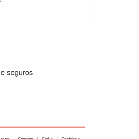
s
de seguros
rgos
Cáceres
Cádiz
Cantabria