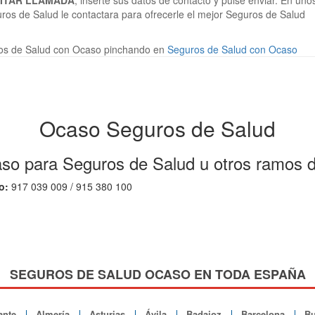
CITAR LLAMADA
, inserte sus datos de contacto y pulse enviar. En uno
ros de Salud le contactara para ofrecerle el mejor Seguros de Salud
os de Salud con Ocaso pinchando en
Seguros de Salud con Ocaso
Ocaso Seguros de Salud
so para Seguros de Salud u otros ramos 
o:
917 039 009 / 915 380 100
SEGUROS DE SALUD OCASO EN TODA ESPAÑA
ante
Almería
Asturias
Ávila
Badajoz
Barcelona
Bu