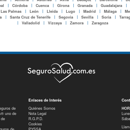
al
Córdoba
Cuenca
Girona
Granada
Guadalajara
Las Palmas
León
Lleida
Lugo
Madrid
Málaga
Mel
a
Santa Cruz de Tenerife
Segovia
Sevilla
Soria
Tarra
Valladolid
Vizcaya
Zamora
Zaragoza
Enlaces de Interés
Cont
eguros de
Quiénes Somos
HOR
s® uno de
Nota Legal
Lune
 de
R.G.P.D.
Sába
Cookies
Llam
guros de
PYSSA