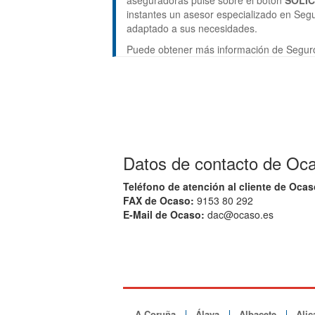
aseguradoras pulse sobre el botón
SOLI
instantes un asesor especializado en Segu
adaptado a sus necesidades.
Puede obtener más información de Segur
Datos de contacto de Oca
Teléfono de atención al cliente de Ocas
FAX de Ocaso:
9153 80 292
E-Mail de Ocaso:
dac@ocaso.es
A Coruña
Álava
Albacete
Alic